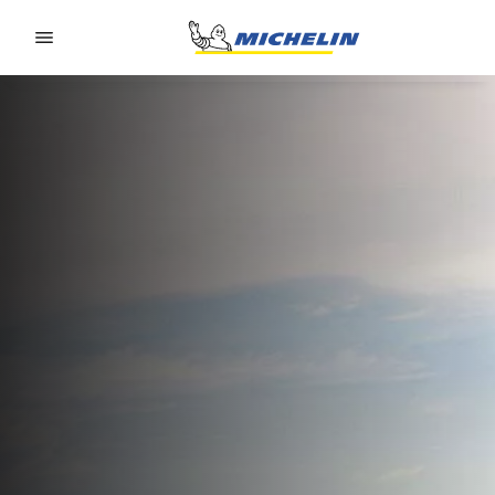
Go to page content
Go to page navigation