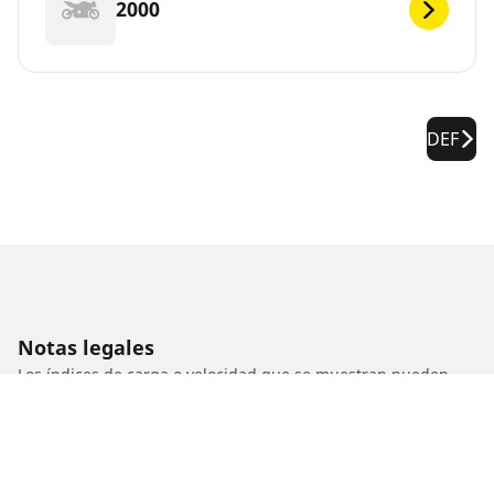
2000
DEF
Notas legales
Los índices de carga o velocidad que se muestran pueden
diferir ligeramente de los indicados para el tamaño original
especificado en la etiqueta del vehículo. Como profesional
calificado, tu distribuidor de neumáticos podrá hacer lo
siguiente:
1. Informarte si el índice de carga o de velocidad de los