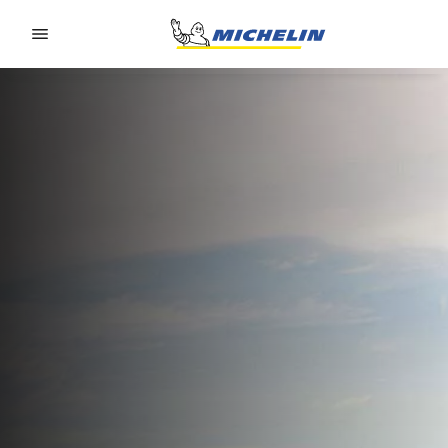
Go to page content
Go to page navigation