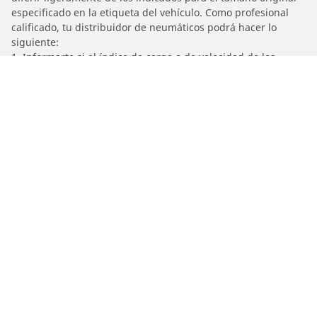
especificado en la etiqueta del vehículo. Como profesional
calificado, tu distribuidor de neumáticos podrá hacer lo
siguiente:
1. Informarte si el índice de carga o de velocidad de los
neumáticos de reemplazo es diferente al de los neumáticos
originales.
2. Determinar si la presión de los neumáticos debe ajustarse
para el tamaño alternativo propuesto.
/
SUZUKI
SV 650 N