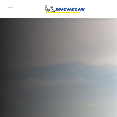
Go to page content
Go to page navigation