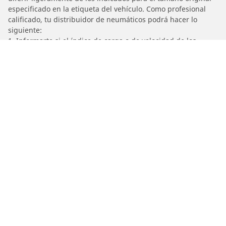
especificado en la etiqueta del vehículo. Como profesional
calificado, tu distribuidor de neumáticos podrá hacer lo
siguiente:
1. Informarte si el índice de carga o de velocidad de los
neumáticos de reemplazo es diferente al de los neumáticos
originales.
2. Determinar si la presión de los neumáticos debe ajustarse
para el tamaño alternativo propuesto.
/
SUZUKI
SV 650 S