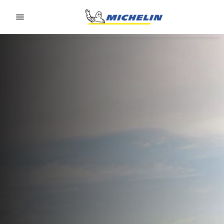
Go to page content
Go to page navigation