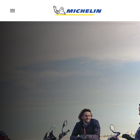
Go to page content
Go to page navigation