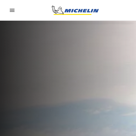
Go to page content
Go to page navigation