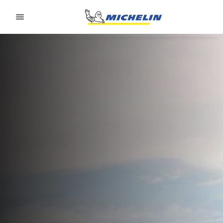
Go to page content
Go to page navigation