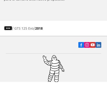
/
GTS 125 Evo
2018
Auto, SUV y Camioneta
Motos