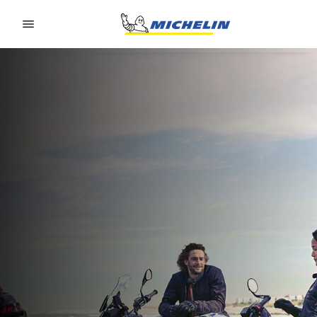
Go to page content
Go to page navigation