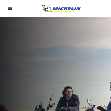
Go to page content
Go to page navigation