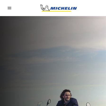
Go to page content
Go to page navigation