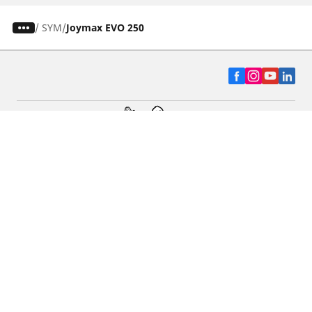
/
SYM
Joymax EVO 250
Auto, SUV y Camioneta
Motos
Asistencia