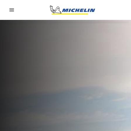
Go to page content
Go to page navigation