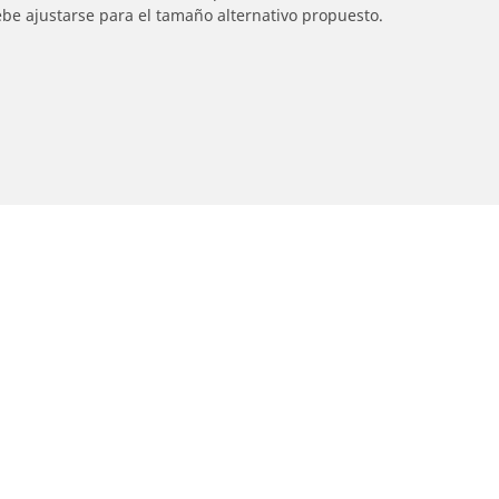
ebe ajustarse para el tamaño alternativo propuesto.
Detalles de tu búsqueda
otos
Asistencia
ncuentra el mejor neumático
Consejos y asesoramie
ICHELIN
Ayuda
xplorar por marcas de motocicletas
xplorar por experiencia de conducción