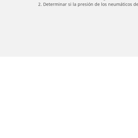
2. Determinar si la presión de los neumáticos d
/
TM RACING
Enduro 450 Fi
Auto, SUV y Camioneta
M
Encuentra el mejor neumático
E
MICHELIN
M
Explora todos los neumáticos
E
Explorar por tipo de vehículo
E