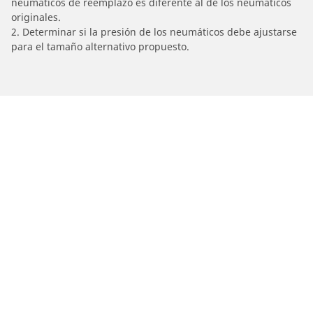
neumáticos de reemplazo es diferente al de los neumáticos
originales.
2. Determinar si la presión de los neumáticos debe ajustarse
para el tamaño alternativo propuesto.
/
TRIUMPH
Daytona 675 R