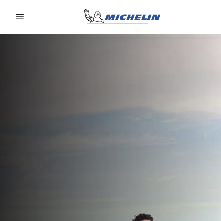
Go to page content
Go to page navigation