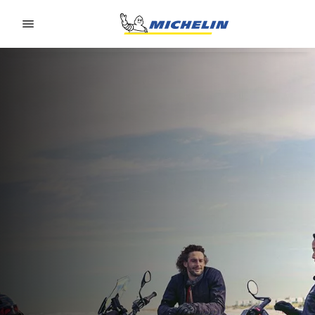
Go to page content
Go to page navigation