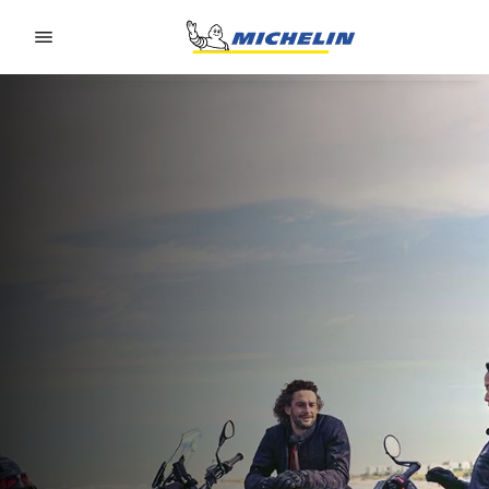
Go to page content
Go to page navigation