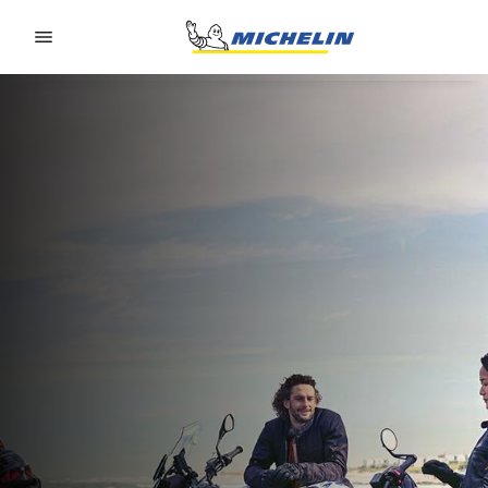
Go to page content
Go to page navigation