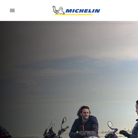
Go to page content
Go to page navigation