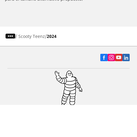
/
Scooty Teenz
2024
Auto, SUV y Camioneta
Motos