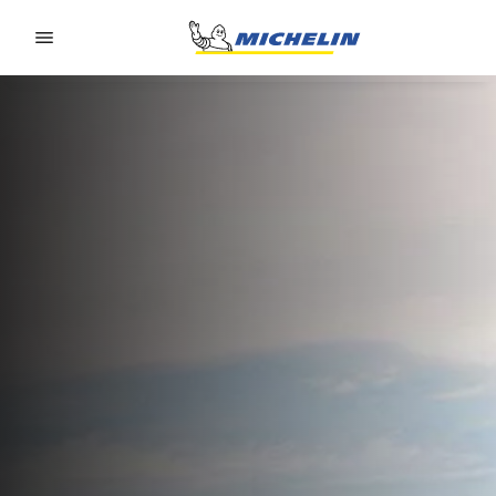
Go to page content
Go to page navigation