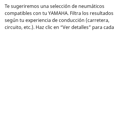
Te sugeriremos una selección de neumáticos
compatibles con tu YAMAHA. Filtra los resultados
según tu experiencia de conducción (carretera,
circuito, etc.). Haz clic en “Ver detalles” para cada
producto y así obtener más información sobre sus
características, consultar reseñas o comparar
neumáticos.
¿Has encontrado el neumático adecuado? Haz clic en
“Comprar”. Podrás seleccionar una distribuidor
cercano, completar tu compra de forma segura en
línea en el sitio web del distribuidor o comunicarte con
éste para programar una cita.