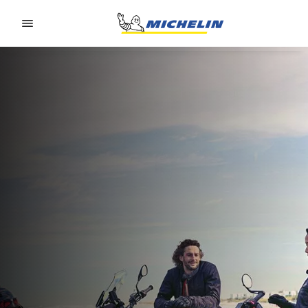
Go to page content
Go to page navigation