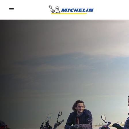
Go to page content
Go to page navigation