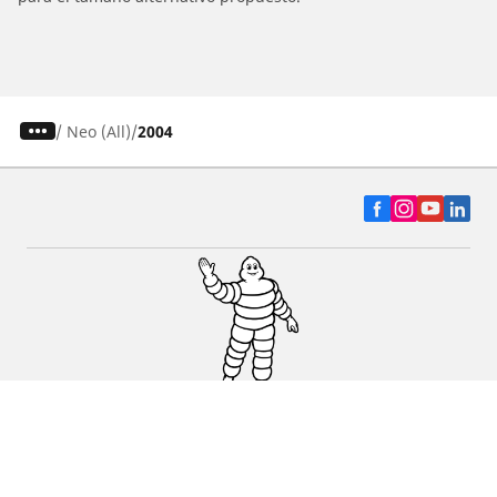
/
Neo (All)
2004
Auto, SUV y Camioneta
Motos