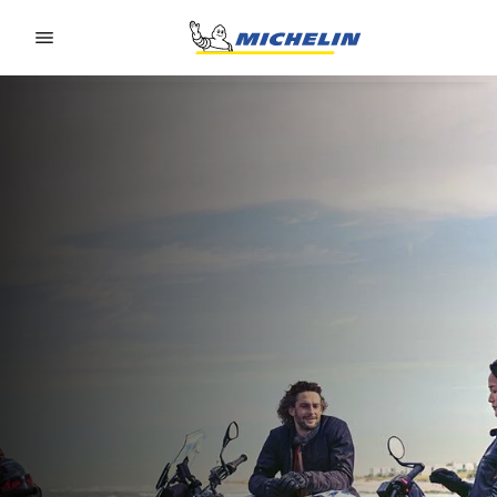
Go to page content
Go to page navigation