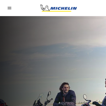
Go to page content
Go to page navigation