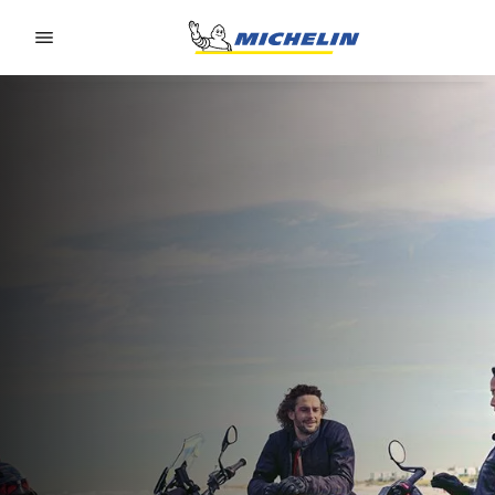
Go to page content
Go to page navigation