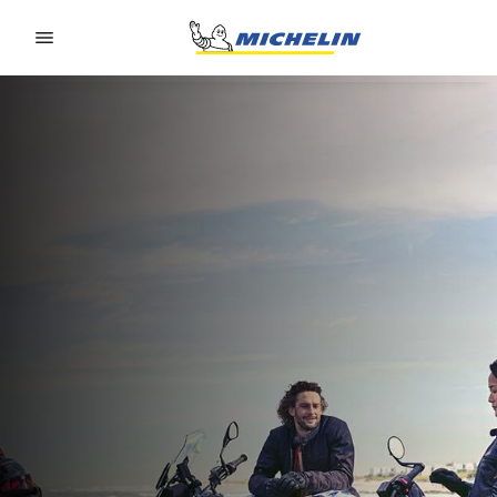
Go to page content
Go to page navigation