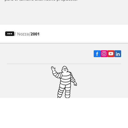
/
Nozza
2001
Auto, SUV y Camioneta
Motos