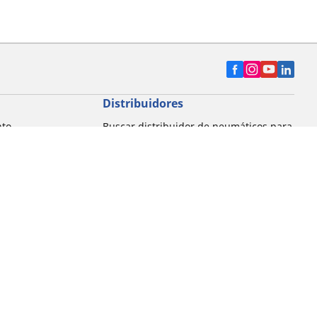
Distribuidores
nto
Buscar distribuidor de neumáticos para
automóvil
Buscar distribuidor de neumáticos para
motocicleta