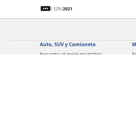
/
SZR
2021
Auto, SUV y Camioneta
M
Encuentra el mejor neumático
E
MICHELIN
M
Explora todos los neumáticos
E
Explorar por tipo de vehículo
E
Explorar por familia de productos
E
Explorar por experiencia de conducción
E
Explorar por estación
E
Explorar por marcas de automóviles
Explorar por tamaño de neumático
Corporativo
Compliance