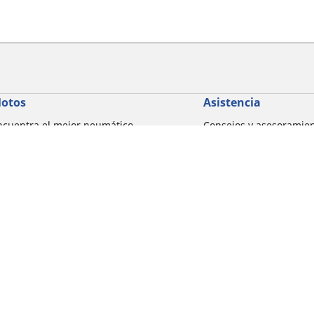
otos
Asistencia
ncuentra el mejor neumático
Consejos y asesoramie
ICHELIN
Ayuda
xplorar por marcas de motocicletas
xplorar por experiencia de conducción
xplorar por familia de productos
xplorar por marcas de motocicletas
Detalles de tu búsqueda
xplorar por tamaño de neumático