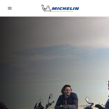
Go to page content
Go to page navigation