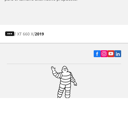
/
XT 660 X
2019
Auto, SUV y Camioneta
Motos