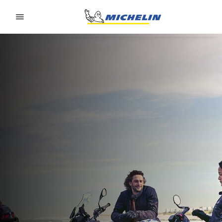
Go to page content
Go to page navigation