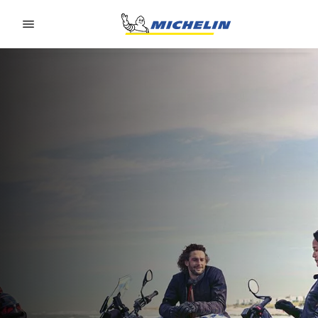
Go to page content
Go to page navigation