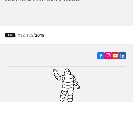
/
XTZ 125
2018
Auto, SUV y Camioneta
Motos