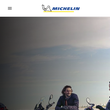
Go to page content
Go to page navigation