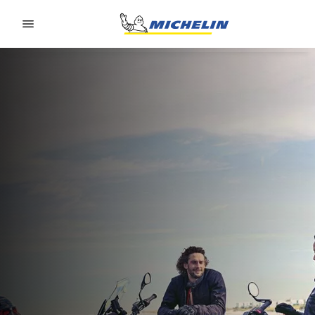
Go to page content
Go to page navigation