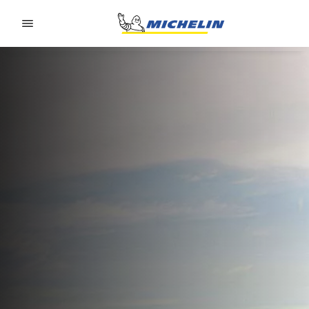
Go to page content
Go to page navigation